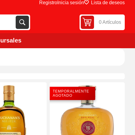
Registro
Inicia sesión
Lista de deseos
0 Artículos
ursales
TEMPORALMENTE
AGOTADO