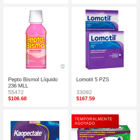
Pepto Bismol Líquido
Lomotil 5 PZS
236 MLL
55472
33092
$106.68
$167.59
TEMPORALMENTE
AGOTADO