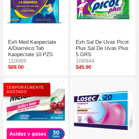
Exh Med Kaopectate
Exh Sal De Uvas Picot
A/Diarreico Tab
Plus Sal De Uvas Plus
Kaopectate 10 PZS
5 GRS
110089
108944
$69.00
$45.90
TEMPORALMENTE
AGOTADO