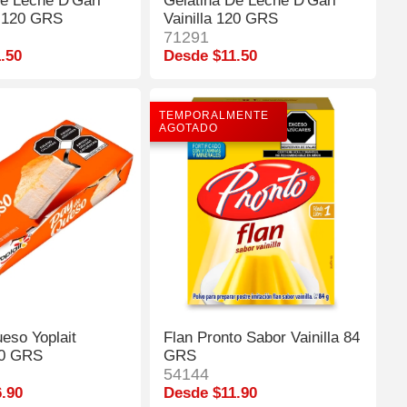
De Leche D'Gari
Gelatina De Leche D'Gari
 120 GRS
Vainilla 120 GRS
71291
.50
Desde $11.50
TEMPORALMENTE
AGOTADO
eso Yoplait
Flan Pronto Sabor Vainilla 84
00 GRS
GRS
54144
.90
Desde $11.90