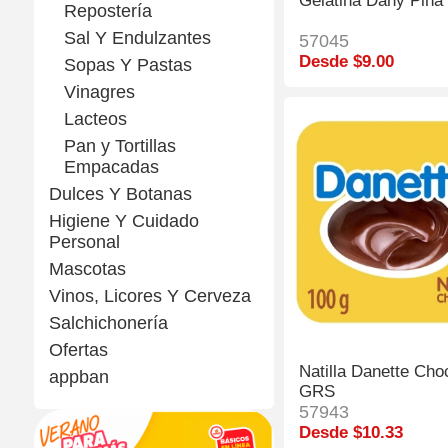
Gelatina Dany Piñ
Repostería
Sal Y Endulzantes
57045
Desde $9.00
Sopas Y Pastas
Vinagres
Lacteos
Pan y Tortillas
Empacadas
Dulces Y Botanas
Higiene Y Cuidado
Personal
Mascotas
Vinos, Licores Y Cerveza
Salchichonería
Ofertas
Natilla Danette Cho
appban
GRS
57943
Desde $10.33