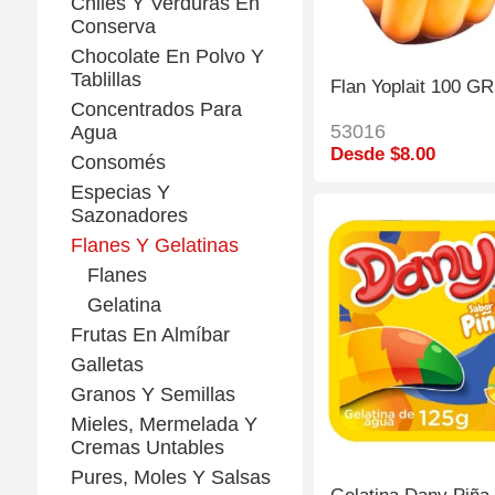
Chiles Y Verduras En
Conserva
Chocolate En Polvo Y
Tablillas
Flan Yoplait 100 G
Concentrados Para
53016
Agua
Desde $8.00
Consomés
Especias Y
Sazonadores
Flanes Y Gelatinas
Flanes
Gelatina
Frutas En Almíbar
Galletas
Granos Y Semillas
Mieles, Mermelada Y
Cremas Untables
Pures, Moles Y Salsas