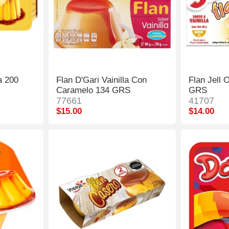
a 200
Flan D'Gari Vainilla Con
Flan Jell
Caramelo 134 GRS
GRS
77661
41707
$15.00
$14.00