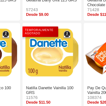
a 125 GRS
Gelatina Dany Uva 125 GRS
Gelatina 
Chocolate
57243
71428
Desde $9.00
Desde $11
TEMPORALMENTE
AGOTADO
co 100
Natilla Danette Vainilla 100
Pay De Qu
GRS
Vainilla 2
11576
108374
Desde $11.50
Desde $26