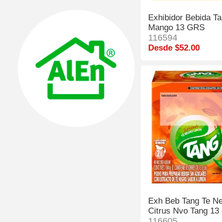
Exhibidor Bebida T
Mango 13 GRS
116594
Desde $52.00
Exh Beb Tang Te N
Citrus Nvo Tang 1
116605