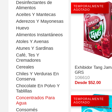
Desinfectantes de
TEMPORALMENTE
Alimentos
AGOTADO
Aceites Y Mantecas
Aderezos Y Mayonesas
Huevo
Alimentos Instantáneos
Atoles Y Avenas
Atunes Y Sardinas
Café, Tes Y
Cremadores
Cereales
Exhibidor Tang Jam
GRS
Chiles Y Verduras En
106610
Conserva
Desde $52.00
Chocolate En Polvo Y
Tablillas
Concentrados Para
TEMPORALMENTE
Agua
AGOTADO
Consomés