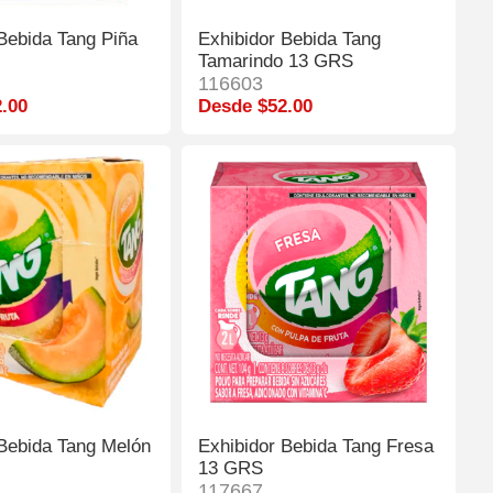
Bebida Tang Piña
Exhibidor Bebida Tang
Tamarindo 13 GRS
116603
.00
Desde $52.00
 Bebida Tang Melón
Exhibidor Bebida Tang Fresa
13 GRS
117667