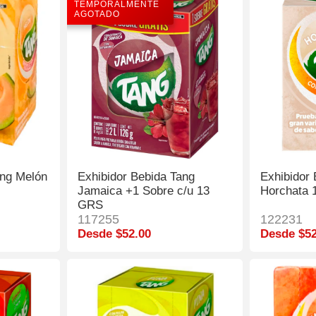
TEMPORALMENTE
AGOTADO
ang Melón
Exhibidor Bebida Tang
Exhibidor
Jamaica +1 Sobre c/u 13
Horchata 
GRS
117255
122231
Desde $52.00
Desde $52