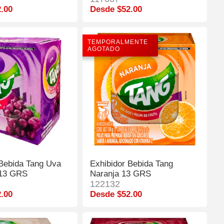
.00
Desde $52.00
TEMPORALMENTE
AGOTADO
 Bebida Tang Uva
Exhibidor Bebida Tang
 13 GRS
Naranja 13 GRS
122132
.00
Desde $52.00