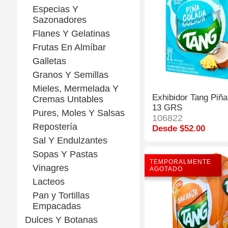
Especias Y
Sazonadores
Flanes Y Gelatinas
Frutas En Almíbar
Galletas
Granos Y Semillas
Mieles, Mermelada Y
Exhibidor Tang Piñ
Cremas Untables
13 GRS
Pures, Moles Y Salsas
106822
Repostería
Desde $52.00
Sal Y Endulzantes
Sopas Y Pastas
TEMPORALMENTE
Vinagres
AGOTADO
Lacteos
Pan y Tortillas
Empacadas
Dulces Y Botanas