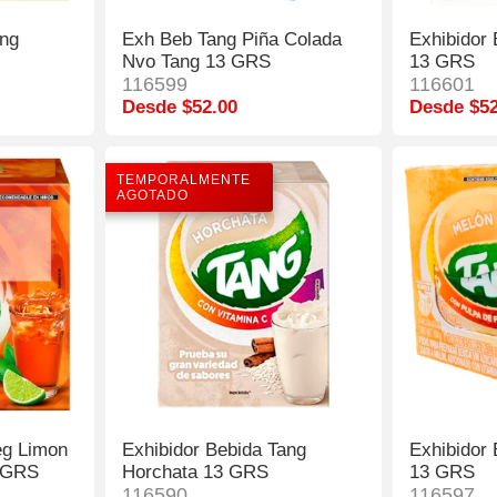
ang
Exh Beb Tang Piña Colada
Exhibidor 
Nvo Tang 13 GRS
13 GRS
116599
116601
Desde $52.00
Desde $52
TEMPORALMENTE
AGOTADO
eg Limon
Exhibidor Bebida Tang
Exhibidor
3 GRS
Horchata 13 GRS
13 GRS
116590
116597