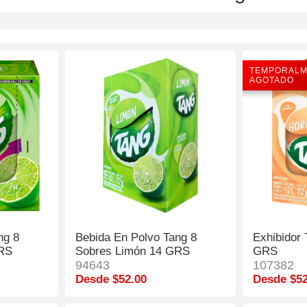
TEMPORALM
AGOTADO
ng 8
Bebida En Polvo Tang 8
Exhibidor
GRS
Sobres Limón 14 GRS
GRS
94643
107382
Desde $52.00
Desde $52