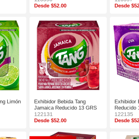
Desde $52.00
Desde $52
ang Limón
Exhibidor Bebida Tang
Exhibidor
Jamaica Reducido 13 GRS
Reducido
122131
122135
Desde $52.00
Desde $52