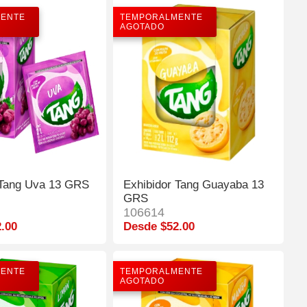
ENTE
TEMPORALMENTE
AGOTADO
 Tang Uva 13 GRS
Exhibidor Tang Guayaba 13
GRS
106614
.00
Desde $52.00
ENTE
TEMPORALMENTE
AGOTADO