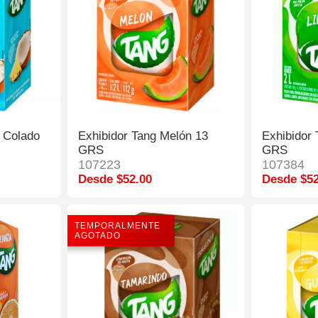
a Colado
Exhibidor Tang Melón 13
Exhibidor
GRS
GRS
107223
107384
Desde $52.00
Desde $52
TEMPORALMENTE
AGOTADO