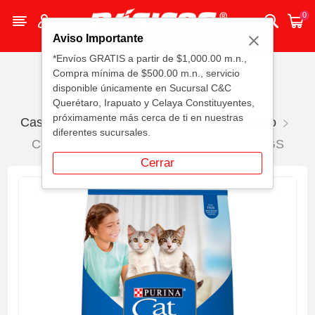
0
Aviso Importante
*Envíos GRATIS a partir de $1,000.00 m.n.,
Compra mínima de $500.00 m.n., servicio
disponible únicamente en Sucursal C&C
Querétaro, Irapuato y Celaya Constituyentes,
próximamente más cerca de ti en nuestras
Casa
Mascotas
Gatos
Alimento Seco
diferentes sucursales.
Croquetas Gatitos Purina Cat Chow 7.5 KGS
Cerrar