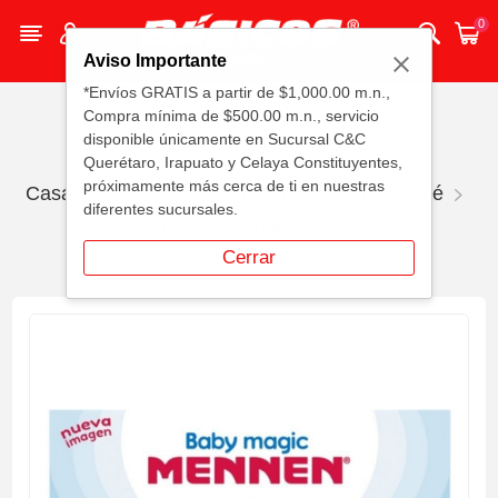
0
Aviso Importante
*Envíos GRATIS a partir de $1,000.00 m.n.,
Compra mínima de $500.00 m.n., servicio
disponible únicamente en Sucursal C&C
Querétaro, Irapuato y Celaya Constituyentes,
próximamente más cerca de ti en nuestras
Casa
Bebés
Higiene Y Cuidado Del Bebé
diferentes sucursales.
Jabones Y Shampoo
Cerrar
J Toc Mennen Baby Magic 90 GRS