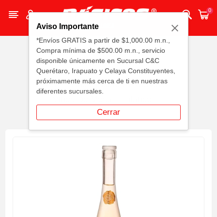
0
Aviso Importante
*Envíos GRATIS a partir de $1,000.00 m.n.,
Compra mínima de $500.00 m.n., servicio
disponible únicamente en Sucursal C&C
Querétaro, Irapuato y Celaya Constituyentes,
próximamente más cerca de ti en nuestras
Casa
Vinos, Licores Y Cerveza
diferentes sucursales.
Vinos De Mesa
Blanco
Cerrar
Vino Blanco Gérard Bertrand 750 MLL