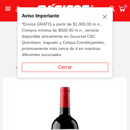
0
Aviso Importante
*Envíos GRATIS a partir de $1,000.00 m.n.,
Compra mínima de $500.00 m.n., servicio
disponible únicamente en Sucursal C&C
Querétaro, Irapuato y Celaya Constituyentes,
próximamente más cerca de ti en nuestras
Casa
Vinos, Licores Y Cerveza
diferentes sucursales.
Vinos De Mesa
Tinto
Cerrar
Vino Tinto Monteabellon Español 750 MLL